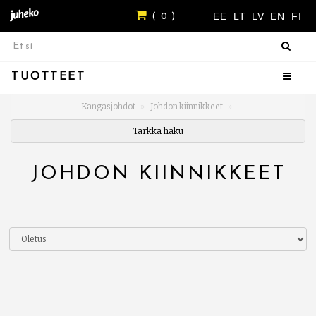
EE
LT
LV
EN
FI
( 0 )
TUOTTEET
Kangasjohdot
Johdon kiinnikkeet
Tarkka haku
JOHDON KIINNIKKEET