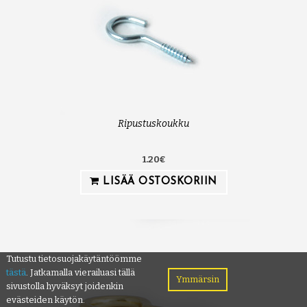
Ripustuskoukku
1.20€
LISÄÄ OSTOSKORIIN
Tutustu tietosuojakäytäntöömme
tästä
. Jatkamalla vierailuasi tällä
Ymmärsin
sivustolla hyväksyt joidenkin
evästeiden käytön.