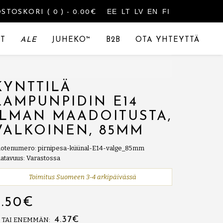
EE
LT
LV
EN
FI
OSTOSKORI
( 0 )
- 0.00€
T
ALE
JUHEKO™
B2B
OTA YHTEYTTÄ
KYNTTILÄ
LAMPUNPIDIN E14
ILMAN MAADOITUSTA,
VALKOINEN, 85MM
otenumero: pirnipesa-küünal-E14-valge_85mm
atavuus: Varastossa
Toimitus Suomeen 3-4 arkipäivässä
5.50€
4.37€
0 TAI ENEMMÄN: