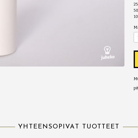
2
5
1
M
Mu
p
YHTEENSOPIVAT TUOTTEET