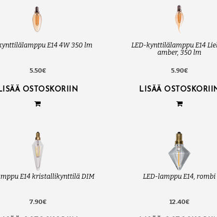
kynttilälamppu E14 4W 350 lm
LED-kynttilälamppu E14 Lie
amber, 350 lm
5.50€
5.90€
LISÄÄ OSTOSKORIIN
LISÄÄ OSTOSKORII
mppu E14 kristallikynttilä DIM
LED-lamppu E14, rombi
7.90€
12.40€