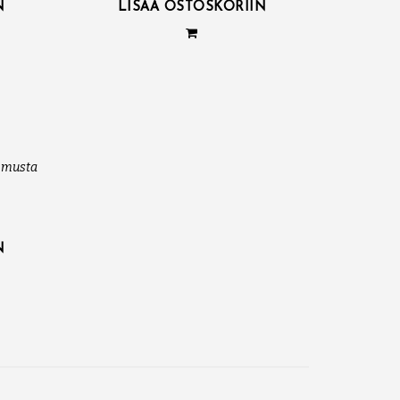
N
LISÄÄ OSTOSKORIIN
, musta
N