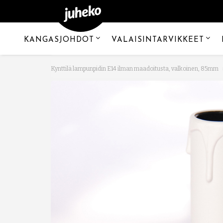
KANGASJOHDOT
VALAISINTARVIKKEET
Kynttilä lampunpidin E14 ilman maadoitusta, valkoinen, 85mm