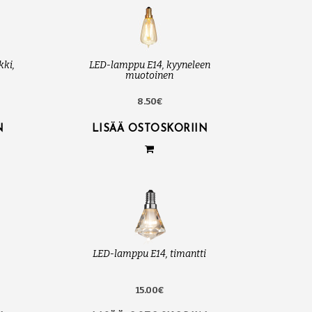
kki,
LED-lamppu E14, kyyneleen
muotoinen
8.50€
N
LISÄÄ OSTOSKORIIN
LED-lamppu E14, timantti
15.00€