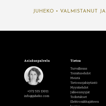
JUHEKO • VALMISTANUT JA
Asiakaspalvelu
Tietoa
Turvallisuus
Toimitusehdot
Meistä
Tietosuojakäytäntö
Myyntiehdot
+372 555 13011
Jälleenmyyjät
info@juheko.com
Todistukset
Elektroniikkajätteen