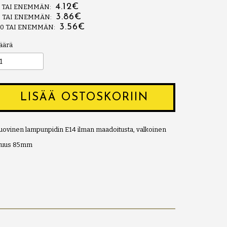
4.12€
5 TAI ENEMMÄN:
3.86€
0 TAI ENEMMÄN:
3.56€
00 TAI ENEMMÄN:
äärä
LISÄÄ OSTOSKORIIN
ovinen lampunpidin E14 ilman maadoitusta, valkoinen
ituus 85mm