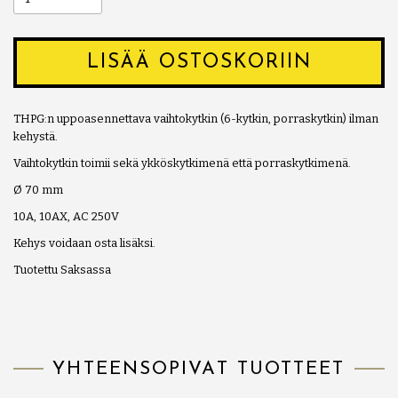
LISÄÄ OSTOSKORIIN
THPG:n uppoasennettava vaihtokytkin (6-kytkin, porraskytkin) ilman
kehystä.
Vaihtokytkin toimii sekä ykköskytkimenä että porraskytkimenä.
Ø 70 mm
10A, 10AX, AC 250V
Kehys voidaan osta lisäksi.
Tuotettu Saksassa
YHTEENSOPIVAT TUOTTEET