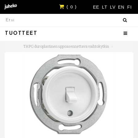
EE
LT
LV
EN
FI
( 0 )
TUOTTEET
THPG duroplastinen uppoasennettava vaihtokytkin