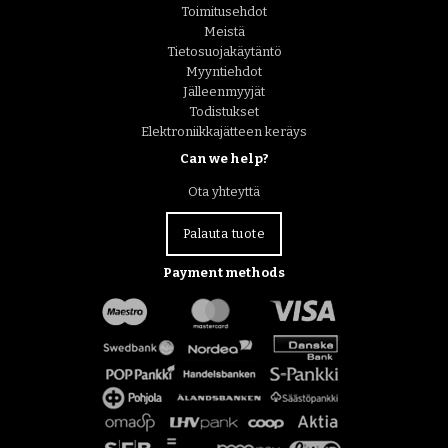
Toimitusehdot
Meistä
Tietosuojakäytäntö
Myyntiehdot
Jälleenmyyjät
Todistukset
Elektroniikkajätteen keräys
Can we help?
Ota yhteyttä
Palauta tuote
Payment methods