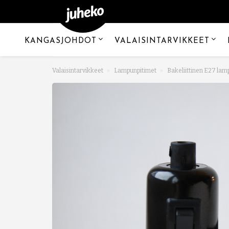
KANGASJOHDOT
VALAISINTARVIKKEET
Valaisintarvikkeet
Lampunpitimet
Bakeliittinen E27 lam