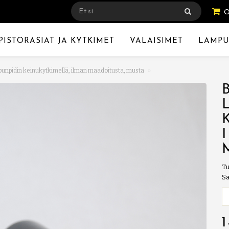
PISTORASIAT JA KYTKIMET
VALAISIMET
LAMPU
punpidin keinukytkimellä, ilman maadoitusta, musta
Tu
Sa