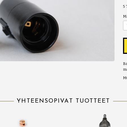
5
M
Ba
ma
Mu
YHTEENSOPIVAT TUOTTEET