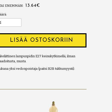
13.64€
 TAI ENEMMÄN:
äärä
LISÄÄ OSTOSKORIIN
keliittinen lampunpidin E27 keinukytkimellä, ilman
adoitusta, musta.
kana yksi vedonpoistaja (paitsi B2B tukkumyynti).