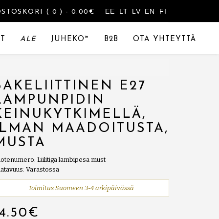
EE
LT
LV
EN
FI
OSTOSKORI
( 0 )
- 0.00€
T
ALE
JUHEKO™
B2B
OTA YHTEYTTÄ
BAKELIITTINEN E27
LAMPUNPIDIN
KEINUKYTKIMELLÄ,
ILMAN MAADOITUSTA,
MUSTA
otenumero: Lülitiga lambipesa must
atavuus: Varastossa
Toimitus Suomeen 3-4 arkipäivässä
14.50€