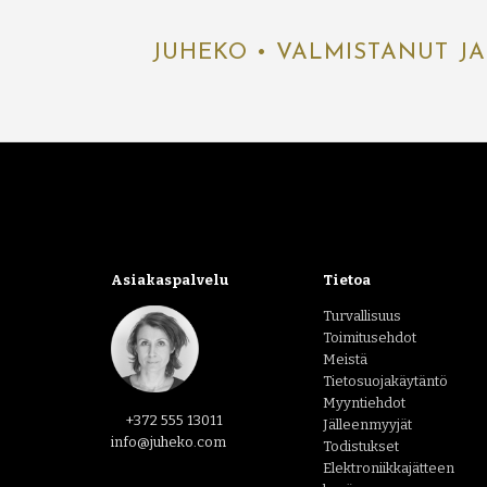
JUHEKO • VALMISTANUT JA
Asiakaspalvelu
Tietoa
Turvallisuus
Toimitusehdot
Meistä
Tietosuojakäytäntö
Myyntiehdot
+372 555 13011
Jälleenmyyjät
info@juheko.com
Todistukset
Elektroniikkajätteen