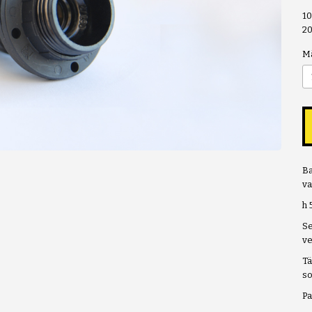
1
2
M
Ba
va
h 
Se
ve
Tä
so
Pa