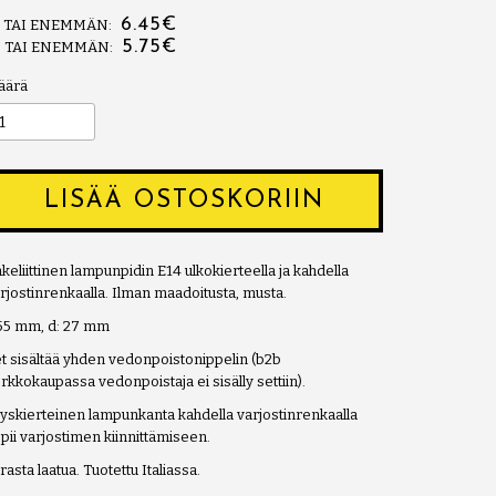
6.45€
0 TAI ENEMMÄN:
5.75€
0 TAI ENEMMÄN:
äärä
LISÄÄ OSTOSKORIIN
keliittinen lampunpidin E14 ulkokierteella ja kahdella
rjostinrenkaalla. Ilman maadoitusta, musta.
55 mm, d: 27 mm
t sisältää yhden vedonpoistonippelin (b2b
rkkokaupassa vedonpoistaja ei sisälly settiin).
yskierteinen lampunkanta kahdella varjostinrenkaalla
pii varjostimen kiinnittämiseen.
rasta laatua. Tuotettu Italiassa.