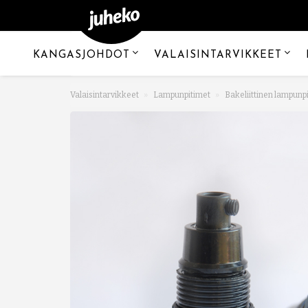
KANGASJOHDOT
VALAISINTARVIKKEET
Valaisintarvikkeet
Lampunpitimet
Bakeliittinen lampunp