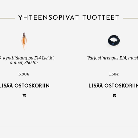
YHTEENSOPIVAT TUOTTEET
-kynttilälamppu E14 Liekki,
Varjostinrengas E14, mus
amber, 350 lm
5.90€
1.50€
LISÄÄ OSTOSKORIIN
LISÄÄ OSTOSKORII