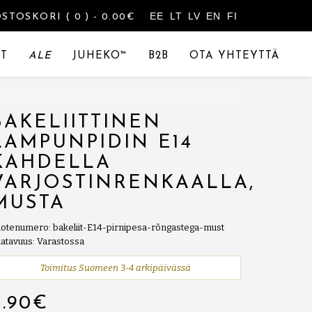
EE
LT
LV
EN
FI
OSTOSKORI
( 0 )
- 0.00€
T
ALE
JUHEKO™
B2B
OTA YHTEYTTÄ
BAKELIITTINEN
LAMPUNPIDIN E14
KAHDELLA
VARJOSTINRENKAALLA,
MUSTA
otenumero: bakeliit-E14-pirnipesa-rõngastega-must
atavuus: Varastossa
Toimitus Suomeen 3-4 arkipäivässä
6.90€