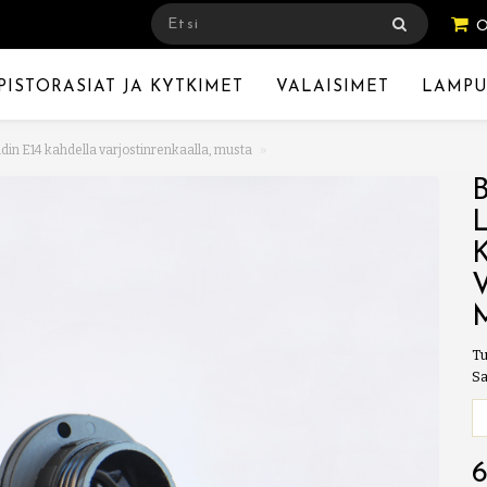
PISTORASIAT JA KYTKIMET
VALAISIMET
LAMPU
idin E14 kahdella varjostinrenkaalla, musta
Tu
Sa