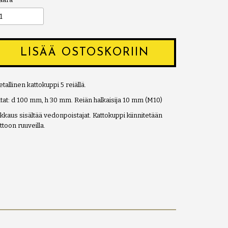
LISÄÄ OSTOSKORIIN
tallinen kattokuppi 5 reiällä.
tat: d 100 mm, h 30 mm. Reiän halkaisija 10 mm (M10)
kkaus sisältää vedonpoistajat. Kattokuppi kiinnitetään
ttoon ruuveilla.