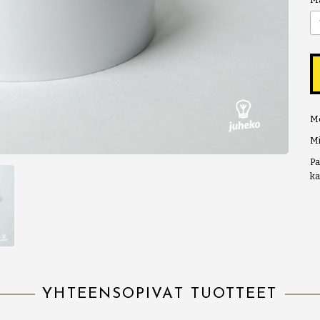
Me
Mi
Pa
ka
YHTEENSOPIVAT TUOTTEET