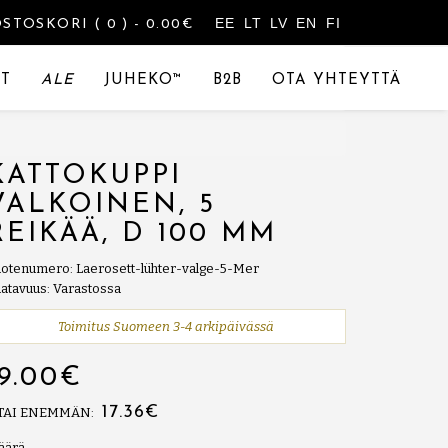
EE
LT
LV
EN
FI
OSTOSKORI
( 0 )
- 0.00€
T
ALE
JUHEKO™
B2B
OTA YHTEYTTÄ
KATTOKUPPI
VALKOINEN, 5
REIKÄÄ, D 100 MM
otenumero: Laerosett-lühter-valge-5-Mer
atavuus: Varastossa
Toimitus Suomeen 3-4 arkipäivässä
19.00€
17.36€
 TAI ENEMMÄN:
äärä