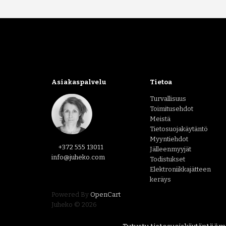
Asiakaspalvelu
Tietoa
Turvallisuus
Toimitusehdot
Meistä
Tietosuojakäytäntö
Myyntiehdot
+372 555 13011
Jälleenmyyjät
info@juheko.com
Todistukset
Elektroniikkajätteen
keräys
Powered By
OpenCart
Juheko © 2026