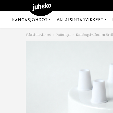
KANGASJOHDOT
VALAISINTARVIKKEET
Valaisintarvikkeet
Kattokupit
Kattokuppi valkoinen, 5 re