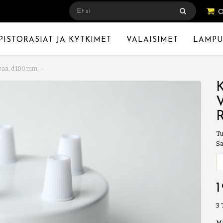
PISTORASIAT JA KYTKIMET
VALAISIMET
LAMPU
ikää, d 100 mm
Tu
Sa
3
M