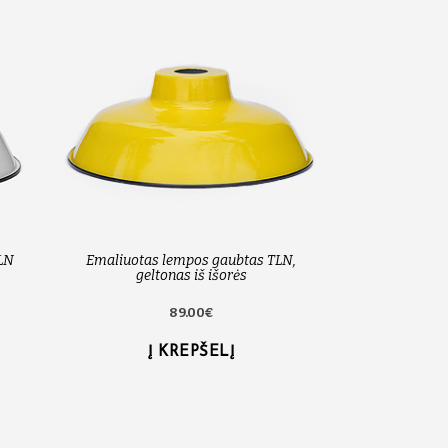
LN
Emaliuotas lempos gaubtas TLN,
geltonas iš išorės
89.00€
Į KREPŠELĮ