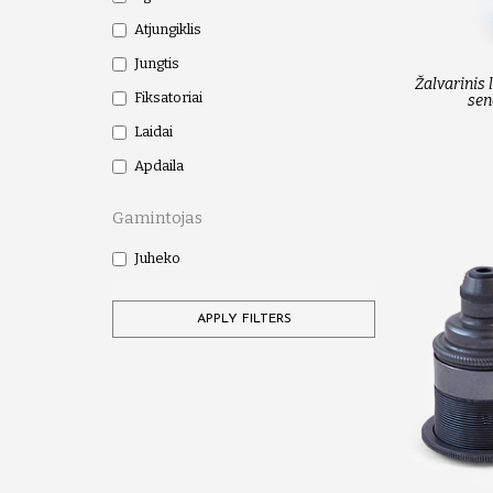
Atjungiklis
Jungtis
Žalvarinis 
Fiksatoriai
sen
Laidai
Apdaila
Gamintojas
Juheko
APPLY FILTERS