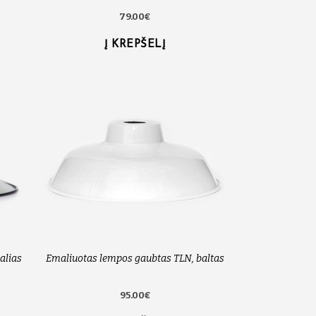
79.00€
Į KREPŠELĮ
alias
Emaliuotas lempos gaubtas TLN, baltas
95.00€