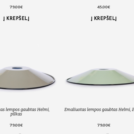
79.00€
45.00€
Į KREPŠELĮ
Į KREPŠELĮ
as lempos gaubtas Helmi,
Emaliuotas lempos gaubtas Helmi, ž
pilkas
79.00€
79.00€