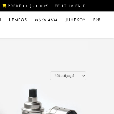
EE
LT
LV
EN
FI
PREKĖ
( 0 )
- 0.00€
I
LEMPOS
NUOLAIDA
JUHEKO™
B2B