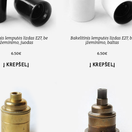
nis lemputės lizdas E27, be
Bakelitinis lemputės lizdas E27, 
įžeminimo, juodas
įžeminimo, baltas
6.50€
6.50€
Į KREPŠELĮ
Į KREPŠELĮ