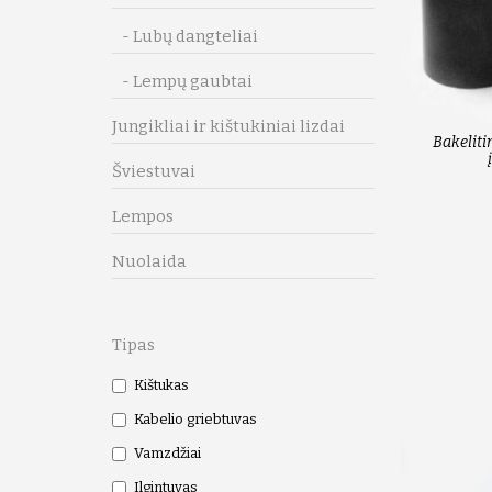
- Lubų dangteliai
- Lempų gaubtai
Jungikliai ir kištukiniai lizdai
Bakeliti
Šviestuvai
Lempos
Nuolaida
Tipas
Kištukas
Kabelio griebtuvas
Vamzdžiai
Ilgintuvas