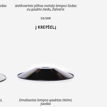
izdas
Antikvarinis pilkas metalo lempos lizdas
su gaubto žiedu, Žalvaris
26.50€
Į KREPŠELĮ
i,
Emaliuotas lempos gaubtas Helmi,
juodas