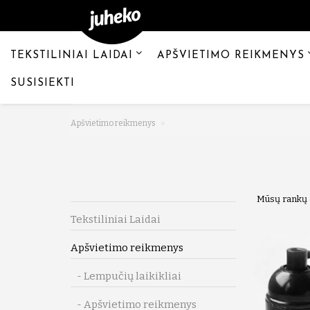
TEKSTILINIAI LAIDAI
APŠVIETIMO REIKMENYS
SUSISIEKTI
Apšvietimo reikmenys
Mūsų rankų d
Tekstiliniai Laidai
Apšvietimo reikmenys
- Lempučių laikikliai
- Apšvietimo reikmenys