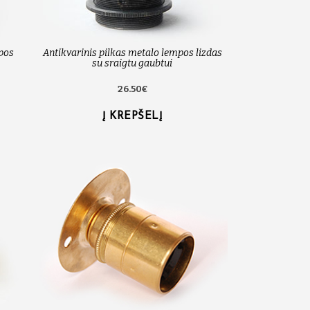
mpos
Antikvarinis pilkas metalo lempos lizdas
su sraigtu gaubtui
26.50€
Į KREPŠELĮ