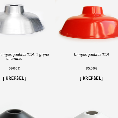
lempos gaubtas TLN, iš gryno
Lempos gaubtas TLN
aliuminio
59.00€
85.00€
Į KREPŠELĮ
Į KREPŠELĮ