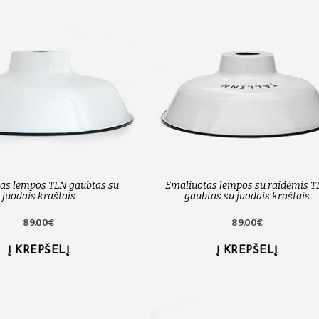
as lempos TLN gaubtas su
Emaliuotas lempos su raidėmis T
juodais kraštais
gaubtas su juodais kraštais
89.00€
89.00€
Į KREPŠELĮ
Į KREPŠELĮ