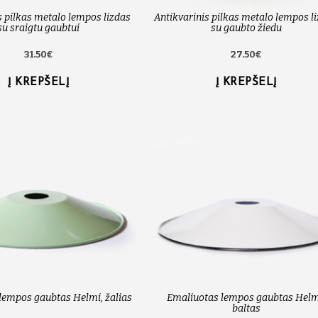
s pilkas metalo lempos lizdas
Antikvarinis pilkas metalo lempos l
su sraigtu gaubtui
su gaubto žiedu
31.50€
27.50€
Į KREPŠELĮ
Į KREPŠELĮ
lempos gaubtas Helmi, žalias
Emaliuotas lempos gaubtas Helm
baltas