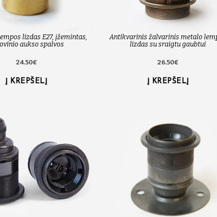
lempos lizdas E27, įžemintas,
Antikvarinis žalvarinis metalo le
ovinio aukso spalvos
lizdas su sraigtu gaubtui
24.50€
26.50€
Į KREPŠELĮ
Į KREPŠELĮ