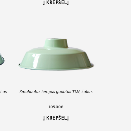
Į KREPŠELĮ
lias
Emaliuotas lempos gaubtas TLN, žalias
105.00€
Į KREPŠELĮ