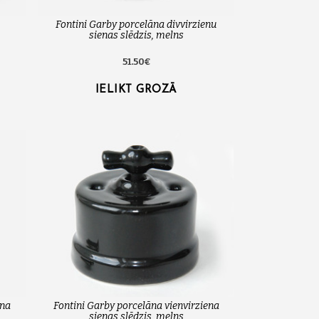
Fontini Garby porcelāna divvirzienu
sienas slēdzis, melns
51.50€
IELIKT GROZĀ
ena
Fontini Garby porcelāna vienvirziena
sienas slēdzis, melns