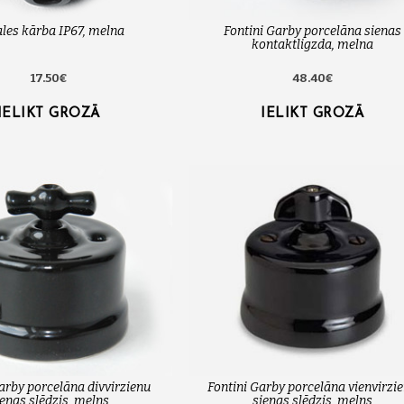
les kārba IP67, melna
Fontini Garby porcelāna sienas
kontaktligzda, melna
17.50€
48.40€
IELIKT GROZĀ
IELIKT GROZĀ
arby porcelāna divvirzienu
Fontini Garby porcelāna vienvirzi
ienas slēdzis, melns
sienas slēdzis, melns