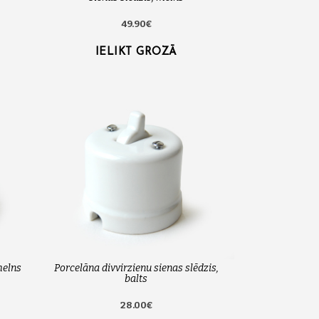
49.90€
IELIKT GROZĀ
melns
Porcelāna divvirzienu sienas slēdzis,
balts
28.00€