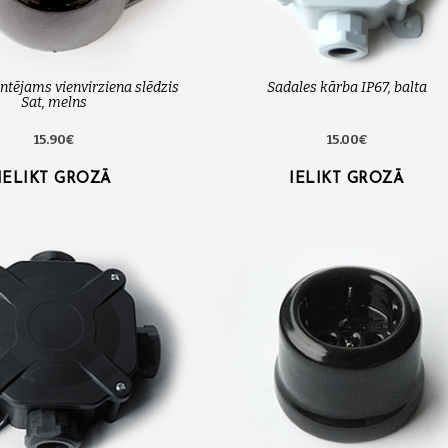
tējams vienvirziena slēdzis
Sadales kārba IP67, balta
Sat, melns
15.90€
15.00€
IELIKT GROZĀ
IELIKT GROZĀ