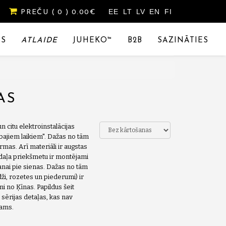
EE
LT
LV
EN
FI
PREČU
( 0 )
0.00€
ES
ATLAIDE
JUHEKO™
B2B
SAZINĀTIES
AS
n citu elektroinstalācijas
abajiem laikiem". Dažas no tām
rmas. Arī materiāli ir augstas
ā daļa priekšmetu ir montējami
anai pie sienas. Dažas no tām
dži, rozetes un piederumi) ir
i no Ķīnas. Papildus šeit
sērijas detaļas, kas nav
šams.