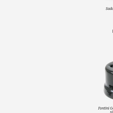
Sada
Fontini G
s