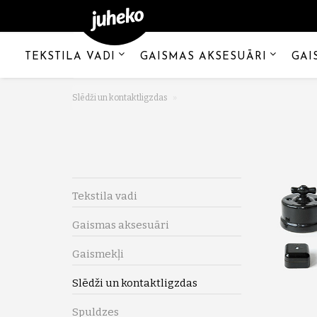
TEKSTILA VADI
GAISMAS AKSESUĀRI
GAI
Slēdži un kontaktligzdas
Tekstila vadi
Gaismas aksesuāri
Gaismekļi
Slēdži un kontaktligzdas
Spuldzes