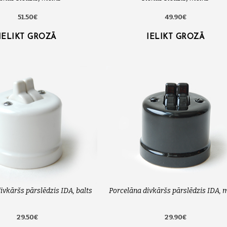
51.50€
49.90€
IELIKT GROZĀ
IELIKT GROZĀ
ivkāršs pārslēdzis IDA, balts
Porcelāna divkāršs pārslēdzis IDA, 
29.50€
29.90€