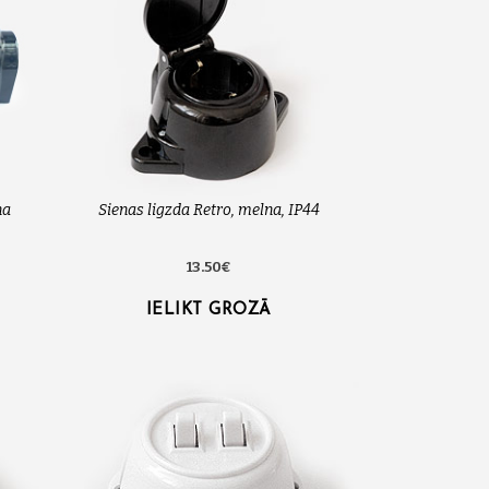
na
Sienas ligzda Retro, melna, IP44
13.50€
IELIKT GROZĀ