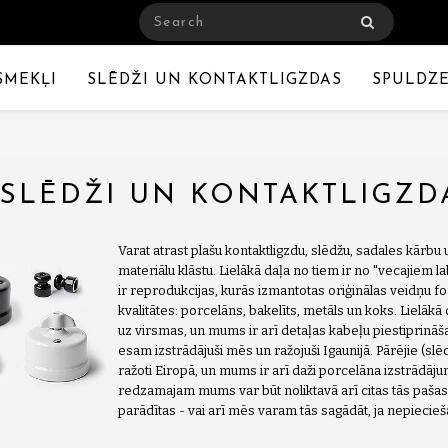
SMEKĻI
SLĒDŽI UN KONTAKTLIGZDAS
SPULDZ
SLĒDŽI UN KONTAKTLIGZD
Varat atrast plašu kontaktligzdu, slēdžu, sadales kārbu u
materiālu klāstu. Lielākā daļa no tiem ir no "vecajiem l
ir reprodukcijas, kurās izmantotas oriģinālas veidņu fo
kvalitātes: porcelāns, bakelīts, metāls un koks. Lielāk
uz virsmas, un mums ir arī detaļas kabeļu piestiprināš
esam izstrādājuši mēs un ražojuši Igaunijā. Pārējie (slē
ražoti Eiropā, un mums ir arī daži porcelāna izstrādājum
redzamajam mums var būt noliktavā arī citas tās pašas 
parādītas - vai arī mēs varam tās sagādāt, ja nepiecie