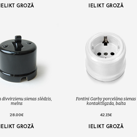
IELIKT GROZĀ
IELIKT GROZĀ
 divvirzienu sienas slēdzis,
Fontini Garby porcelāna sienas
melns
kontaktligzda, balta
28.00€
42.15€
IELIKT GROZĀ
IELIKT GROZĀ