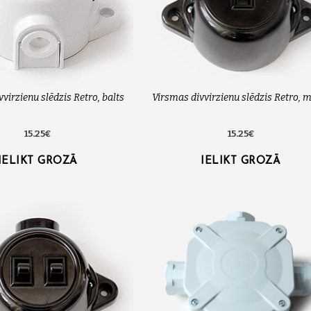
virzienu slēdzis Retro, balts
Virsmas divvirzienu slēdzis Retro, 
15.25€
15.25€
IELIKT GROZĀ
IELIKT GROZĀ