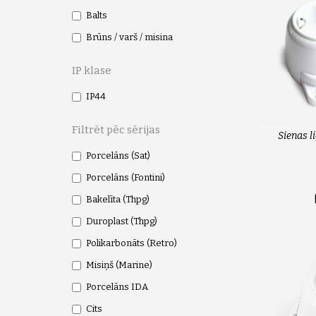
Balts
Brūns / varš / misina
IP klase
IP44
Filtrēt pēc sērijas
Sienas l
Porcelāns (Sat)
Porcelāns (Fontini)
Bakelīta (Thpg)
Duroplast (Thpg)
Polikarbonāts (Retro)
Misiņš (Marine)
Porcelāns IDA
Cits