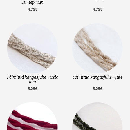
Tumepruun
4.75€
4.75€
Põimitud kangasjuhe - Hele
Põimitud kangasjuhe - Jute
lina
5.25€
5.25€