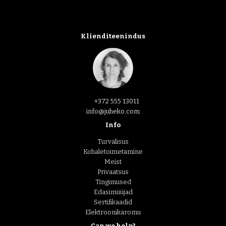
Klienditeenindus
+372 555 13011
info@juheko.com
Info
Turvalisus
Kohaletoimetamine
Meist
Privaatsus
Tingimused
Edasimüüjad
Sertifikaadid
Elektroonikaromu
Can we help?