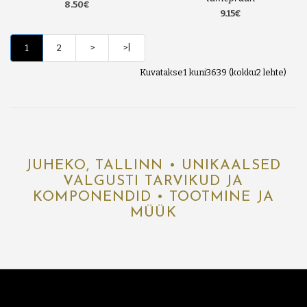
8.50€
9.15€
1
2
>
>|
Kuvatakse1 kuni3639 (kokku2 lehte)
JUHEKO, TALLINN • UNIKAALSED
VALGUSTI TARVIKUD JA
KOMPONENDID • TOOTMINE JA
MÜÜK