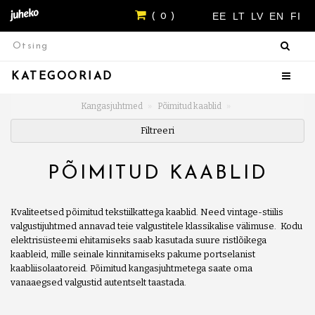
EE
LT
LV
EN
FI
( 0 )
KATEGOORIAD
Kangasjuhtmed
Põimitud kaablid
Filtreeri
PÕIMITUD KAABLID
Kvaliteetsed põimitud tekstiilkattega kaablid. Need vintage-stiilis
valgustijuhtmed annavad teie valgustitele klassikalise välimuse. Kodu
elektrisüsteemi ehitamiseks saab kasutada suure ristlõikega
kaableid, mille seinale kinnitamiseks pakume portselanist
kaabliisolaatoreid. Põimitud kangasjuhtmetega saate oma
vanaaegsed valgustid autentselt taastada.