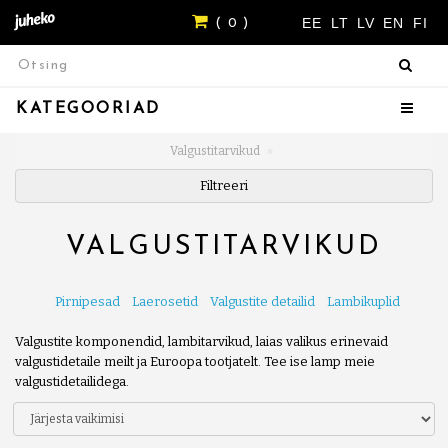
EE
LT
LV
EN
FI
( 0 )
KATEGOORIAD
Valgustitarvikud
Filtreeri
VALGUSTITARVIKUD
Pirnipesad
Laerosetid
Valgustite detailid
Lambikuplid
Valgustite komponendid, lambitarvikud, laias valikus erinevaid
valgustidetaile meilt ja Euroopa tootjatelt. Tee ise lamp meie
valgustidetailidega.