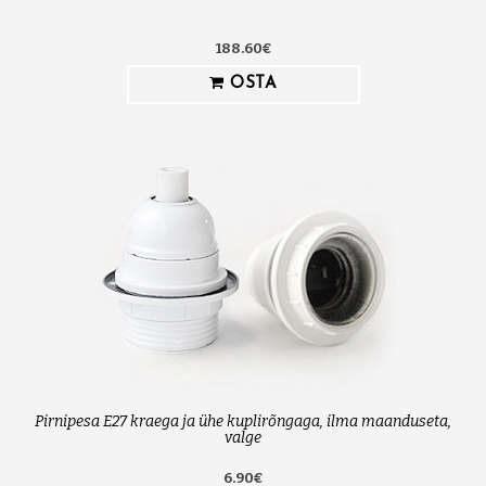
188.60€
OSTA
Pirnipesa E27 kraega ja ühe kuplirõngaga, ilma maanduseta,
valge
6.90€