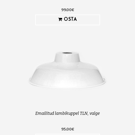
99.00€
OSTA
Emailitud lambikuppel TLN, valge
95.00€