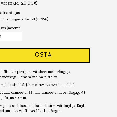
23.30€
0 VÕI ENAM:
sa lisarõngas
Kuplirõngas antiikhall (+5.35€)
ogus
OSTA
tallist E27 pirnipesa väliskeerme ja rõngaga,
andusega. Keraamiline-bakeliit sisu
mplekt sisaldab juhtmekruvi (va b2bklientidele).
õdud: diameeter 39 mm, diameeter koos rõngaga 48
, kõrgus 60 mm.
rnipesa saab kasutada ka lambisirmi või -kupliga. Kupli
nnitamiseks vajalik veel üks lisarõngas.