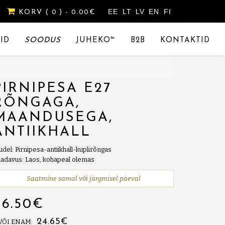
EE
LT
LV
EN
FI
KORV
( 0 )
- 0.00€
ID
SOODUS
JUHEKO™
B2B
KONTAKTID
PIRNIPESA E27
RÕNGAGA,
MAANDUSEGA,
ANTIIKHALL
del: Pirnipesa-antiikhall-kuplirõngas
adavus: Laos, kohapeal olemas
Saatmine samal või järgmisel päeval
26.50€
24.65€
 VÕI ENAM: