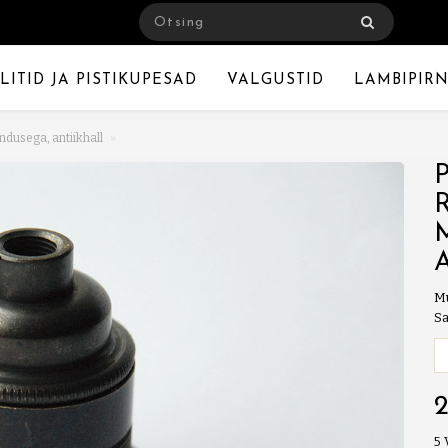
LITID JA PISTIKUPESAD
VALGUSTID
LAMBIPIRN
dusega, antiikhall
Mu
Sa
5