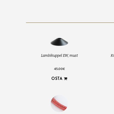
Lambikuppel EW, must
K
45.00€
OSTA