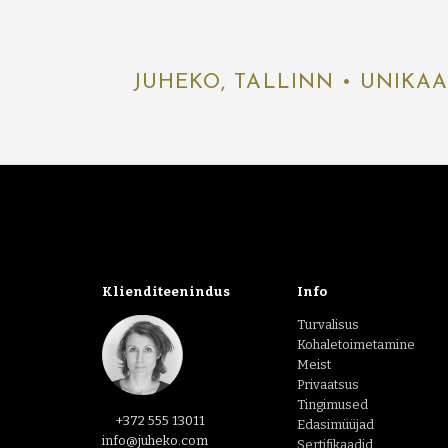
JUHEKO, TALLINN • UNIKA
Klienditeenindus
Info
Turvalisus
Kohaletoimetamine
Meist
Privaatsus
Tingimused
+372 555 13011
Edasimüüjad
info@juheko.com
Sertifikaadid