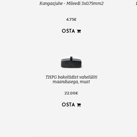
Kangasjuhe - Mileedi 3x0.75mm2
4.75€
OSTA
THPG bakeliidist vahelüliti
maandusega, must
22.00€
OSTA