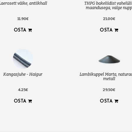
Laerosett väike, antiikhall
THPG bakeliidist vahelüli
maandusega, valge nup
11.90€
21.00€
OSTA
OSTA
Kangasjuhe - Haigur
Lambikuppel Marta, natura
metall
4.25€
29.50€
OSTA
OSTA