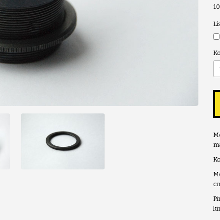
1
Li
K
Me
ma
Ko
Mõ
cm
Pi
ki