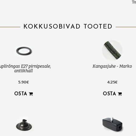
To
KOKKUSOBIVAD TOOTED
uplirõngas E27 pirnipesale,
Kangasjuhe - Marko
antiikhall
5.90€
4.25€
OSTA
OSTA