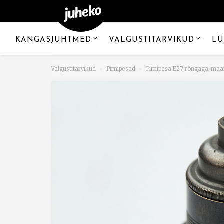
KANGASJUHTMED
VALGUSTITARVIKUD
LÜ
Valgustitarvikud
Pirnipesad
Pirnipesa E27 rõngaga, maan