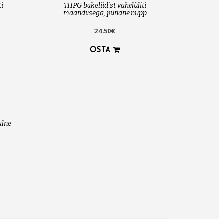
ti
THPG bakeliidist vahelüliti
p
maandusega, punane nupp
24.50€
OSTA
alne