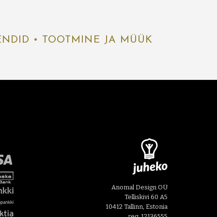
ENDID • TOOTMINE JA MÜÜK
Anomal Design OÜ
Telliskivi 60 A5
10412 Tallinn, Estonia
reg: 12136555