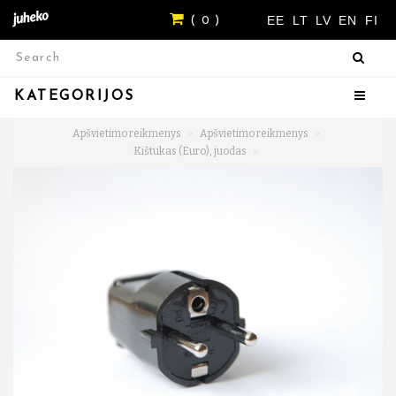
EE
LT
LV
EN
FI
( 0 )
KATEGORIJOS
Apšvietimo reikmenys
Apšvietimo reikmenys
Kištukas (Euro), juodas