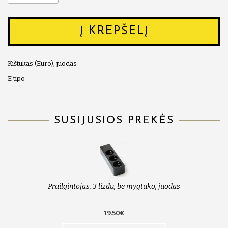
Į KREPŠELĮ
Kištukas (Euro), juodas
E tipo
SUSIJUSIOS PREKĖS
Prailgintojas, 3 lizdų, be mygtuko, juodas
19.50€