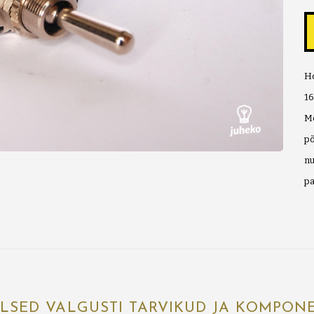
Ho
16
M
p
n
pa
ALSED VALGUSTI TARVIKUD JA KOMPON