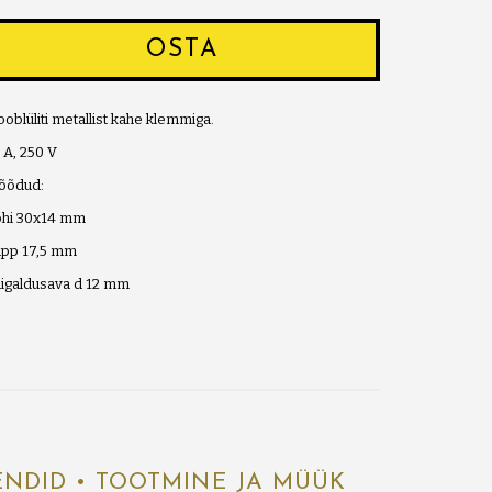
OSTA
oblüliti metallist kahe klemmiga.
 A, 250 V
õõdud:
õhi 30x14 mm
upp 17,5 mm
igaldusava d 12 mm
ENDID • TOOTMINE JA MÜÜK