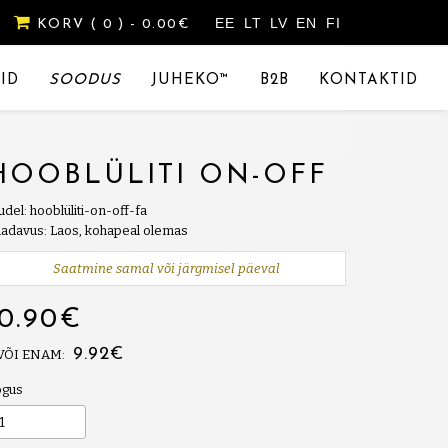
EE
LT
LV
EN
FI
KORV
( 0 )
- 0.00€
ID
SOODUS
JUHEKO™
B2B
KONTAKTID
HOOBLÜLITI ON-OFF
del: hooblüliti-on-off-fa
adavus: Laos, kohapeal olemas
Saatmine samal või järgmisel päeval
10.90€
9.92€
 VÕI ENAM:
ogus