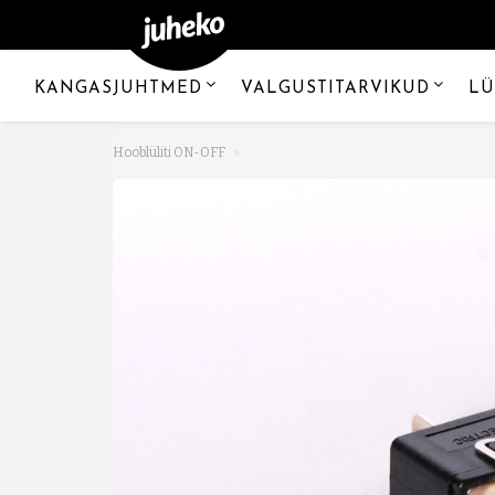
KANGASJUHTMED
VALGUSTITARVIKUD
LÜ
Hooblüliti ON-OFF