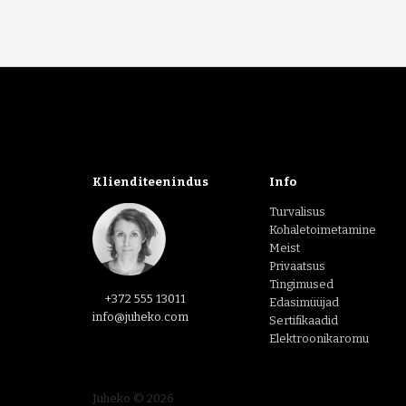
Klienditeenindus
Info
Turvalisus
Kohaletoimetamine
Meist
Privaatsus
Tingimused
+372 555 13011
Edasimüüjad
info@juheko.com
Sertifikaadid
Elektroonikaromu
Juheko © 2026