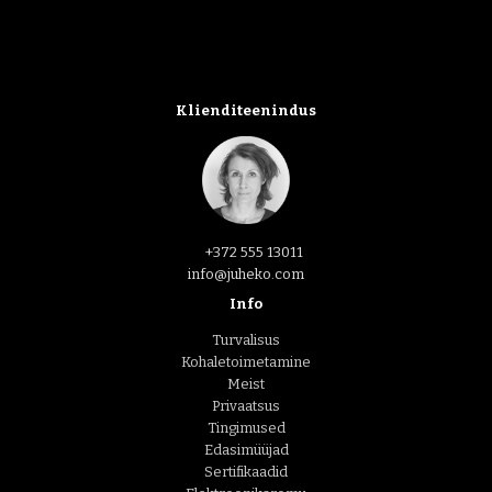
Klienditeenindus
+372 555 13011
info@juheko.com
Info
Turvalisus
Kohaletoimetamine
Meist
Privaatsus
Tingimused
Edasimüüjad
Sertifikaadid