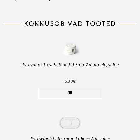
KOKKUSOBIVAD TOOTED
Portselanist kaablikinniti 1.5mm2 juhtmele, valge
6.00€
Portselanist alusraam kahene Sat, valge