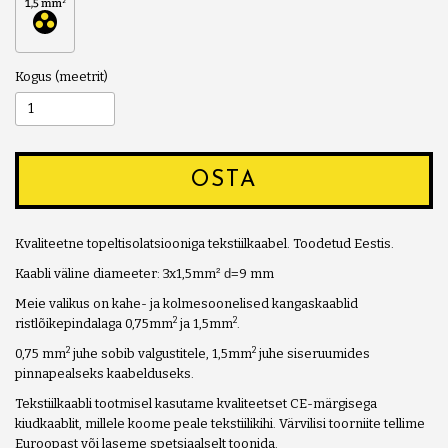
Kogus
OSTA
Kvaliteetne topeltisolatsiooniga tekstiilkaabel. Toodetud Eestis.
Kaabli väline diameeter: 3x1,5mm
² d=
9 mm
Meie valikus on kahe- ja kolmesoonelised kangaskaablid
2
2
ristlõikepindalaga 0,75mm
ja 1,5mm
.
2
2
0,75 mm
juhe sobib valgustitele, 1,5mm
juhe siseruumides
pinnapealseks kaabelduseks.
Tekstiilkaabli tootmisel kasutame kvaliteetset CE-märgisega
kiudkaablit, millele koome peale tekstiilikihi. Värvilisi toorniite tellime
Euroopast või laseme spetsiaalselt toonida.