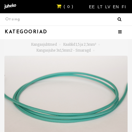
EE
LT
LV
EN
FI
( 0 )
KATEGOORIAD
Kangasjuhtmed
Kaablid 1,5 ja 2,5mm²
Kangasjuhe 3x1,5mm2 - Smaragd