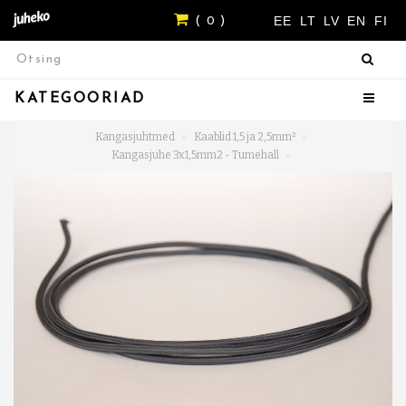
EE
LT
LV
EN
FI
( 0 )
KATEGOORIAD
Kangasjuhtmed
Kaablid 1,5 ja 2,5mm²
Kangasjuhe 3x1,5mm2 - Tumehall