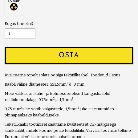
Kogus
OSTA
Kvaliteetne topeltisolatsiooniga tekstiilkaabel. Toodetud Eestis.
Kaabli väline diameeter: 3x1,5mm
² d=
9 mm
Meie valikus on kahe- ja kolmesoonelised kangaskaablid
2
2
ristlõikepindalaga 0,75mm
ja 1,5mm
.
2
2
0,75 mm
juhe sobib valgustitele, 1,5mm
juhe siseruumides
pinnapealseks kaabelduseks.
Tekstiilkaabli tootmisel kasutame kvaliteetset CE-märgisega
kiudkaablit, millele koome peale tekstiilikihi. Värvilisi toorniite tellime
Euroopast või laseme spetsiaalselt toonida.