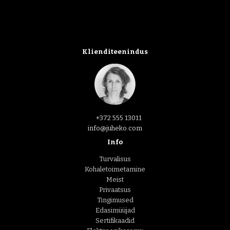
Klienditeenindus
+372 555 13011
info@juheko.com
Info
Turvalisus
Kohaletoimetamine
Meist
Privaatsus
Tingimused
Edasimüüjad
Sertifikaadid