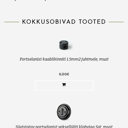
KOKKUSOBIVAD TOOTED
Portselanist kaablikinniti 1.5mm2 juhtmele, must
6.00€
Süvistatav portselanist veksellüliti klahviga Sat, must