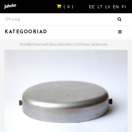
EE
LT
LV
EN
FI
( 0 )
KATEGOORIAD
Metallist laerosett ilma aukudeta, d 120 mm, lakkimata