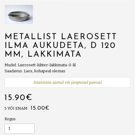
METALLIST LAEROSETT
ILMA AUKUDETA, D 120
MM, LAKKIMATA
Mudel: Laerosett-lühter-lakkimata-0-lil
Saadavus: Laos, kohapeal olemas
Saatmine samal või järgmisel päeval
15.90€
15.00€
5 VÕI ENAM:
Kogus