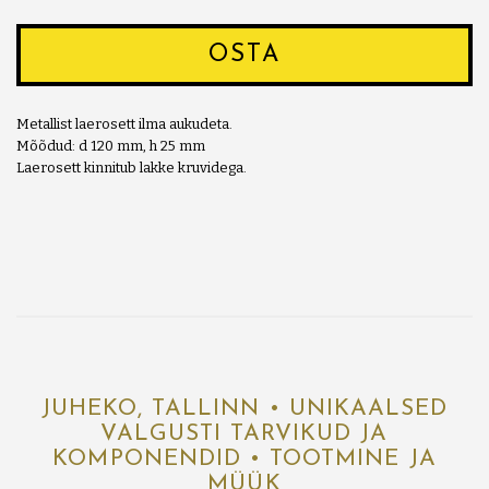
OSTA
Metallist laerosett ilma aukudeta.
Mõõdud: d 120 mm, h 25 mm
Laerosett kinnitub lakke kruvidega.
JUHEKO, TALLINN • UNIKAALSED
VALGUSTI TARVIKUD JA
KOMPONENDID • TOOTMINE JA
MÜÜK