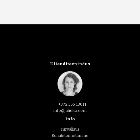
Klienditeenindus
+372 555 13011
info@juheko.com
Info
Turvalisus
Kohaletoimetamine