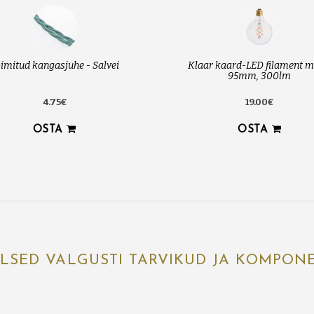
imitud kangasjuhe - Salvei
Klaar kaard-LED filament 
95mm, 300lm
4.75€
19.00€
OSTA
OSTA
ALSED VALGUSTI TARVIKUD JA KOMPON