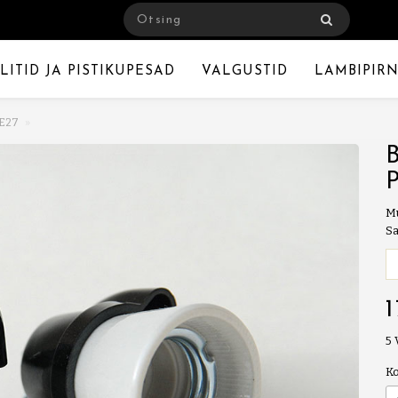
LITID JA PISTIKUPESAD
VALGUSTID
LAMBIPIRN
 E27
M
Sa
5
K