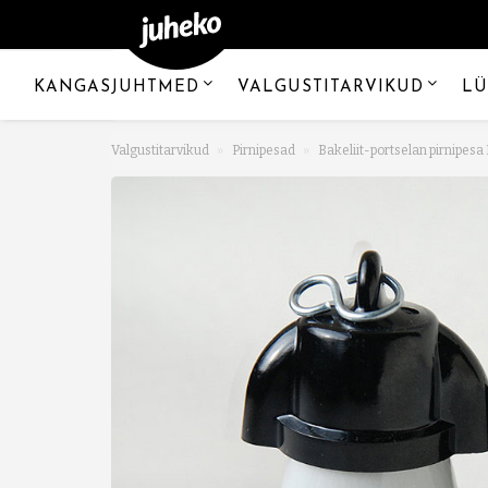
KANGASJUHTMED
VALGUSTITARVIKUD
LÜ
Valgustitarvikud
Pirnipesad
Bakeliit-portselan pirnipesa