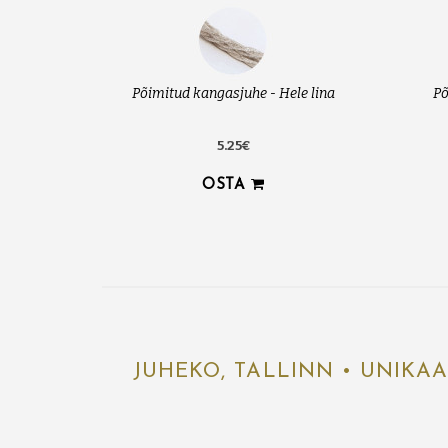
Põimitud kangasjuhe - Hele lina
Põ
5.25€
OSTA
JUHEKO, TALLINN • UNIKA