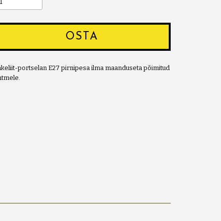
OSTA
keliit-portselan E27 pirnipesa ilma maanduseta põimitud
htmele.