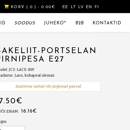
EE
LT
LV
EN
FI
KORV
( 0 )
- 0.00€
ID
SOODUS
JUHEKO™
B2B
KONTAKTID
BAKELIIT-PORTSELAN
PIRNIPESA E27
udel: JCZ-LACE-BW
adavus: Laos, kohapeal olemas
Saatmine samal või järgmisel päeval
17.50€
16.16€
 VÕI ENAM:
ogus