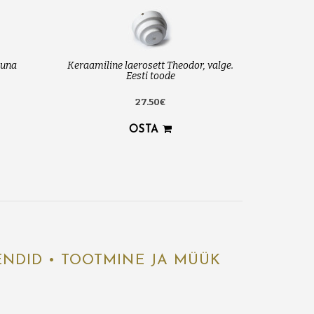
muna
Keraamiline laerosett Theodor, valge.
Eesti toode
27.50€
OSTA
ENDID • TOOTMINE JA MÜÜK