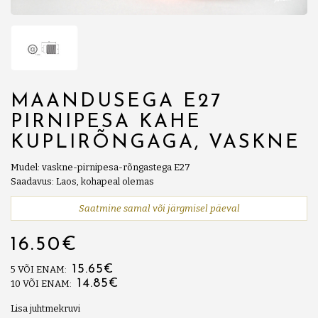
MAANDUSEGA E27
PIRNIPESA KAHE
KUPLIRÕNGAGA, VASKNE
Mudel: vaskne-pirnipesa-rõngastega E27
Saadavus: Laos, kohapeal olemas
Saatmine samal või järgmisel päeval
16.50€
15.65€
5 VÕI ENAM:
14.85€
10 VÕI ENAM:
Lisa juhtmekruvi