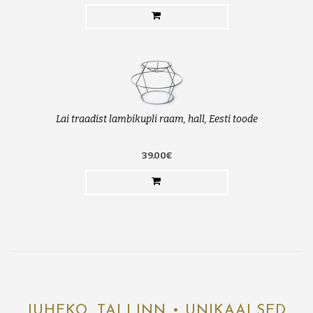
Lai traadist lambikupli raam, hall, Eesti toode
39.00€
JUHEKO, TALLINN • UNIKAALSED