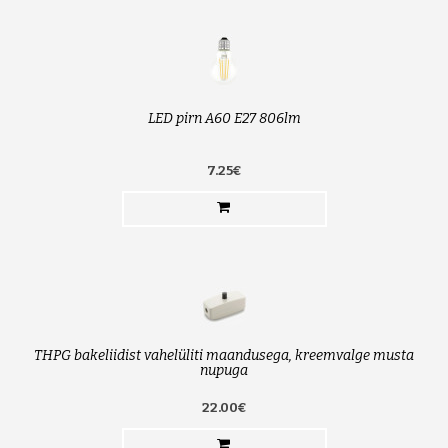
LED pirn A60 E27 806lm
7.25€
THPG bakeliidist vahelüliti maandusega, kreemvalge musta
nupuga
22.00€