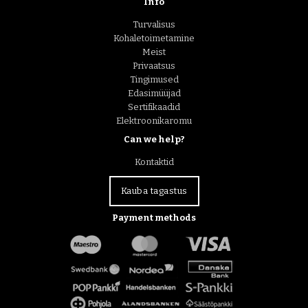
Info
Turvalisus
Kohaletoimetamine
Meist
Privaatsus
Tingimused
Edasimüüjad
Sertifikaadid
Elektroonikaromu
Can we help?
Kontaktid
Kauba tagastus
Payment methods