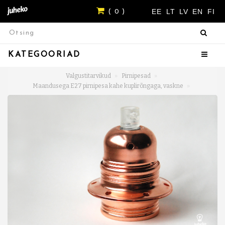
EE
LT
LV
EN
FI
( 0 )
KATEGOORIAD
Valgustitarvikud
Pirnipesad
Maandusega E27 pirnipesa kahe kuplirõngaga, vaskne