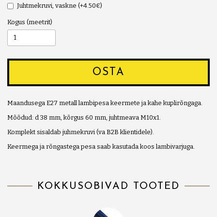
Juhtmekruvi, vaskne (+4.50€)
Kogus
OSTA
Maandusega E27 metall lambipesa keermete ja kahe kuplirõngaga.
Mõõdud: d 38 mm, kõrgus 60 mm, juhtmeava M10x1.
Komplekt sisaldab juhmekruvi (va B2B klientidele).
Keermega ja rõngastega pesa saab kasutada koos lambivarjuga.
KOKKUSOBIVAD TOOTED