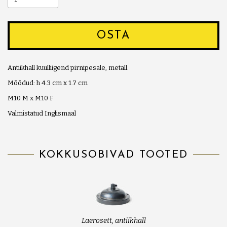
OSTA
Antiikhall kuulliigend pirnipesale, metall.
Mõõdud: h 4.3 cm x 1.7 cm
M10 M x M10 F
Valmistatud Inglismaal
KOKKUSOBIVAD TOOTED
Laerosett, antiikhall