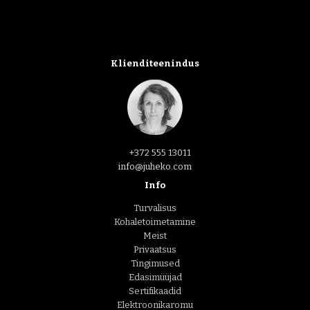
Klienditeenindus
+372 555 13011
info@juheko.com
Info
Turvalisus
Kohaletoimetamine
Meist
Privaatsus
Tingimused
Edasimüüjad
Sertifikaadid
Elektroonikaromu