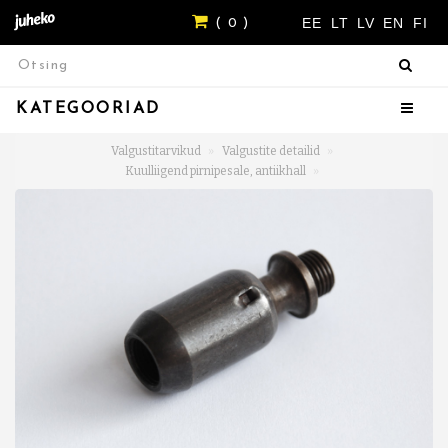
EE
LT
LV
EN
FI
( 0 )
KATEGOORIAD
Valgustitarvikud
Valgustite detailid
Kuulliigend pirnipesale, antiikhall