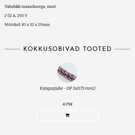
Vahelüliti maandusega, must.
2 (1) A, 250 V
Mõõdud: 81 x 32 x 29mm
KOKKUSOBIVAD TOOTED
Kangasjuhe - OP 3x0.75 mm2
4.75€