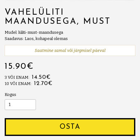
VAHELÜLITI
MAANDUSEGA, MUST
Mudel: lüliti-must-maandusega
Saadavus: Laos, kohapeal olemas
Saatmine samal või järgmisel päeval
15.90€
14.50€
3 VÕI ENAM:
12.70€
10 VÕI ENAM:
Kogus
OSTA