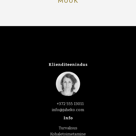
MÜÜK
Klienditeenindus
+372 555 13011
info@juheko.com
Info
Turvalisus
Kohaletoimetamine