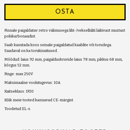
OSTA
Pinnale paigaldatav retro välimusega liht-/veksellüliti läikivast mustast
polükarbonaadist.
Saab kasutada koos seinale paigaldatud kaablite või torudega.
Saadaval on ka torukinnitused.
Mõõdud: laius 92 mm, paigalduskruvide laius 78 mm, pikkus 68 mm,
kõrgus 52 mm.
Pinge: max 250V
Maksimaalne voolutugevus: 10A
Kaitseklass: IP20
Kõik meie tooted kannavad CE-märgist.
Toodetud EL-s.