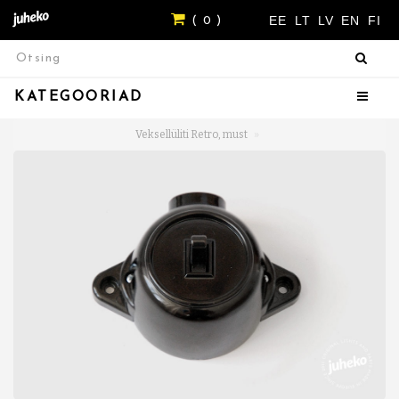
EE
LT
LV
EN
FI
( 0 )
KATEGOORIAD
Veksellüliti Retro, must