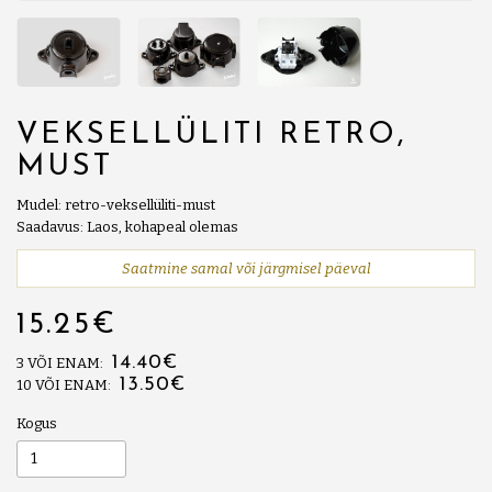
VEKSELLÜLITI RETRO,
MUST
Mudel: retro-veksellüliti-must
Saadavus: Laos, kohapeal olemas
Saatmine samal või järgmisel päeval
15.25€
14.40€
3 VÕI ENAM:
13.50€
10 VÕI ENAM:
Kogus