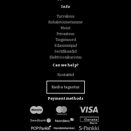
Info
Turvalisus
Kohaletoimetamine
Meist
Privaatsus
Tingimused
Edasimüüjad
Sertifikaadid
Elektroonikaromu
Can we help?
Kontaktid
Kauba tagastus
Payment methods